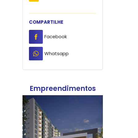
COMPARTILHE
Facebook
Whatsapp
tos
Empreendimentos
Empre