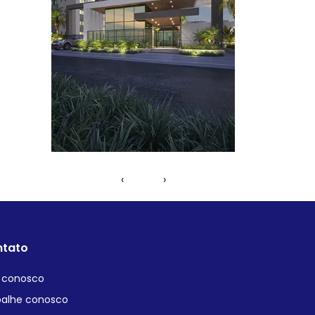
‹
›
tato
e conosco
balhe conosco